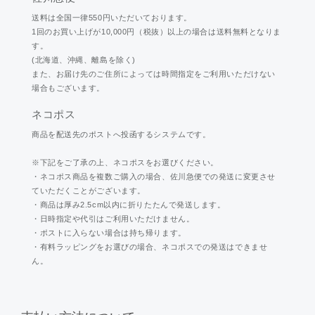
送料は全国一律550円いただいております。
1回のお買い上げが10,000円（税抜）以上の場合は送料無料となりま
す。
(北海道、沖縄、離島を除く)
また、お届け先のご住所によっては時間指定をご利用いただけない
場合もございます。
ネコポス
商品を配送先のポストへ投函するシステムです。
※下記をご了承の上、ネコポスをお選びください。
・ネコポス商品を複数ご購入の場合、佐川急便での発送に変更させ
ていただくことがございます。
・商品は厚み2.5cm以内に折りたたんで発送します。
・日時指定や代引はご利用いただけません。
・ポストに入らない場合は持ち帰ります。
・有料ラッピングをお選びの場合、ネコポスでの発送はできませ
ん。