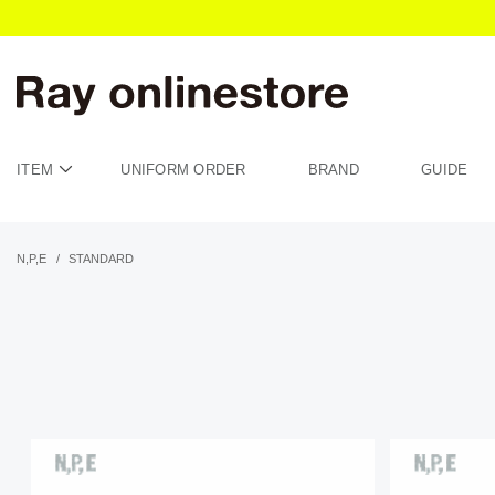
ITEM
UNIFORM ORDER
BRAND
GUIDE
N,P,E
/
STANDARD