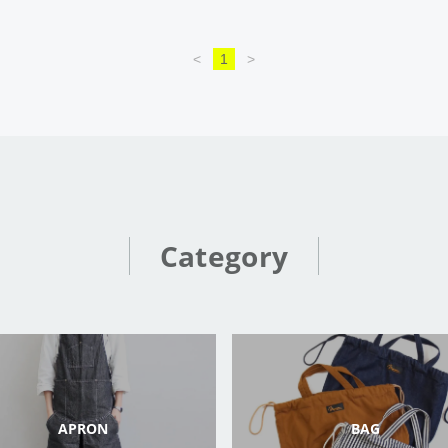
<
1
>
Category
APRON
BAG