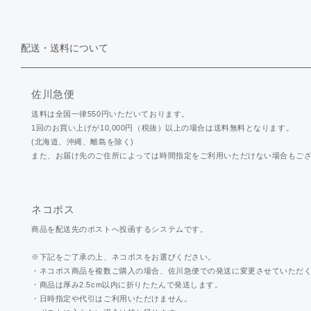
配送・送料について
佐川急便
送料は全国一律550円いただいております。
1回のお買い上げが10,000円（税抜）以上の場合は送料無料となります。
(北海道、沖縄、離島を除く)
また、お届け先のご住所によっては時間指定をご利用いただけない場合もご
ネコポス
商品を配送先のポストへ投函するシステムです。
※下記をご了承の上、ネコポスをお選びください。
・ネコポス商品を複数ご購入の場合、佐川急便での発送に変更させていただ
・商品は厚み2.5cm以内に折りたたんで発送します。
・日時指定や代引はご利用いただけません。