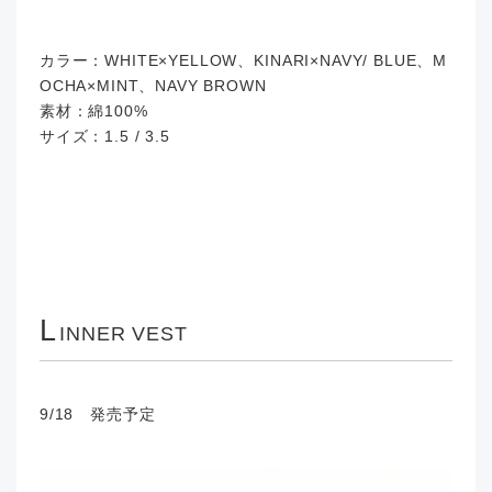
カラー：WHITE×YELLOW、KINARI×NAVY/ BLUE、M
OCHA×MINT、NAVY BROWN
素材：綿100%
サイズ：1.5 / 3.5
L
INNER VEST
9/18 発売予定