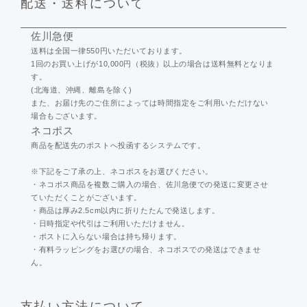
配送・送料について
佐川急便
送料は全国一律550円いただいております。
1回のお買い上げが10,000円（税抜）以上の場合は送料無料となりま
す。
(北海道、沖縄、離島を除く)
また、お届け先のご住所によっては時間指定をご利用いただけない
場合もございます。
ネコポス
商品を配送先のポストへ投函するシステムです。
※下記をご了承の上、ネコポスをお選びください。
・ネコポス商品を複数ご購入の場合、佐川急便での発送に変更させ
ていただくことがございます。
・商品は厚み2.5cm以内に折りたたんで発送します。
・日時指定や代引はご利用いただけません。
・ポストに入らない場合は持ち帰ります。
・有料ラッピングをお選びの場合、ネコポスでの発送はできませ
ん。
支払い方法について