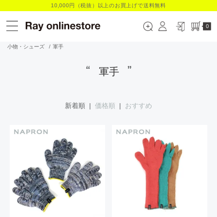
10,000円（税抜）以上のお買上げで送料無料
0
小物・シューズ
/
軍手
軍手
新着順 |
価格順
|
おすすめ