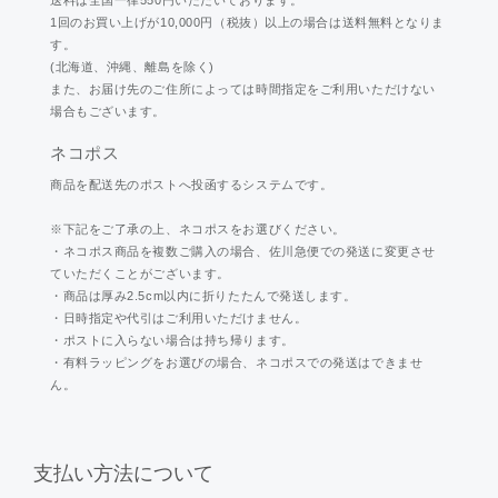
送料は全国一律550円いただいております。
1回のお買い上げが10,000円（税抜）以上の場合は送料無料となりま
す。
(北海道、沖縄、離島を除く)
また、お届け先のご住所によっては時間指定をご利用いただけない
場合もございます。
ネコポス
商品を配送先のポストへ投函するシステムです。
※下記をご了承の上、ネコポスをお選びください。
・ネコポス商品を複数ご購入の場合、佐川急便での発送に変更させ
ていただくことがございます。
・商品は厚み2.5cm以内に折りたたんで発送します。
・日時指定や代引はご利用いただけません。
・ポストに入らない場合は持ち帰ります。
・有料ラッピングをお選びの場合、ネコポスでの発送はできませ
ん。
支払い方法について