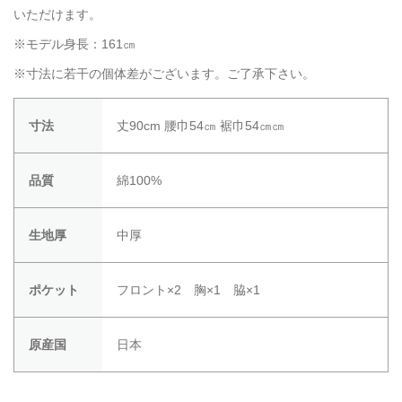
いただけます。
※モデル身長：161㎝
※寸法に若干の個体差がございます。ご了承下さい。
寸法
丈90cm 腰巾54㎝ 裾巾54㎝㎝
品質
綿100%
生地厚
中厚
ポケット
フロント×2 胸×1 脇×1
原産国
日本