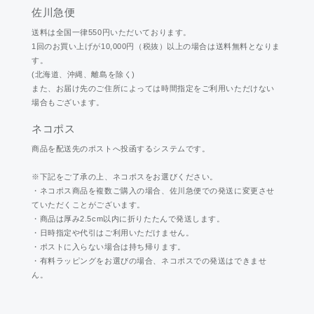
佐川急便
送料は全国一律550円いただいております。
1回のお買い上げが10,000円（税抜）以上の場合は送料無料となりま
す。
(北海道、沖縄、離島を除く)
また、お届け先のご住所によっては時間指定をご利用いただけない
場合もございます。
ネコポス
商品を配送先のポストへ投函するシステムです。
※下記をご了承の上、ネコポスをお選びください。
・ネコポス商品を複数ご購入の場合、佐川急便での発送に変更させ
ていただくことがございます。
・商品は厚み2.5cm以内に折りたたんで発送します。
・日時指定や代引はご利用いただけません。
・ポストに入らない場合は持ち帰ります。
・有料ラッピングをお選びの場合、ネコポスでの発送はできませ
ん。