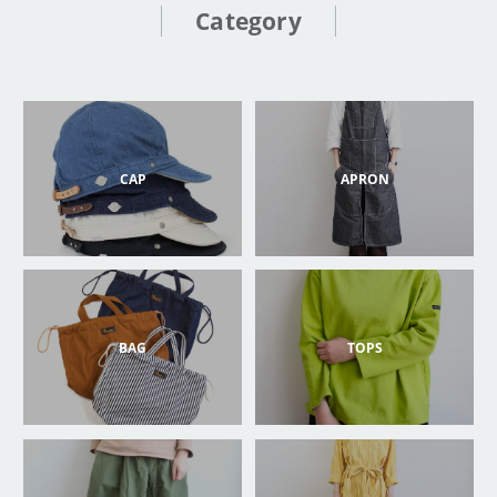
Category
CAP
APRON
BAG
TOPS