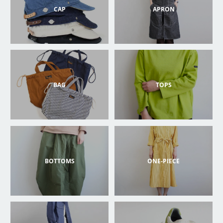
CAP
APRON
BAG
TOPS
BOTTOMS
ONE-PIECE