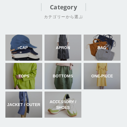
Category
カテゴリーから選ぶ
CAP
APRON
BAG
TOPS
BOTTOMS
ONE-PIECE
ACCESSORY /
JACKET / OUTER
SHOES