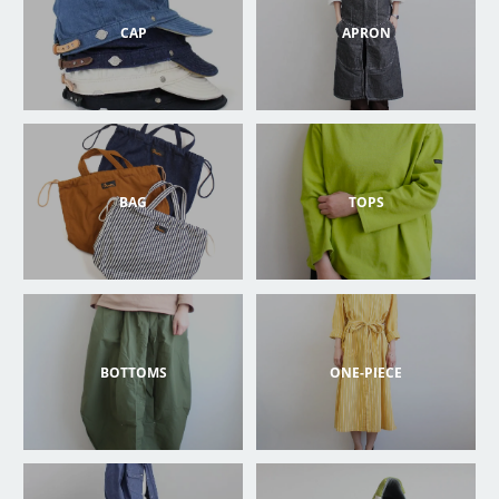
CAP
APRON
BAG
TOPS
BOTTOMS
ONE-PIECE