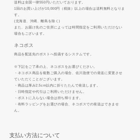
送料は全国一律550円いただいております。
1回のお買い上げが10,000円（税抜）以上の場合は送料無料となりま
す。
(北海道、沖縄、離島を除く)
また、お届け先のご住所によっては時間指定をご利用いただけない
場合もございます。
ネコポス
商品を配送先のポストへ投函するシステムです。
※下記をご了承の上、ネコポスをお選びください。
・ネコポス商品を複数ご購入の場合、佐川急便での発送に変更させ
ていただくことがございます。
・商品は厚み2.5cm以内に折りたたんで発送します。
・日時指定や代引はご利用いただけません。
・ポストに入らない場合は持ち帰ります。
・有料ラッピングをお選びの場合、ネコポスでの発送はできませ
ん。
支払い方法について