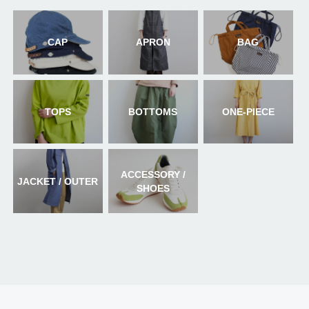
CAP
APRON
BAG
TOPS
BOTTOMS
ONE-PIECE
ACCESSORY /
JACKET / OUTER
SHOES