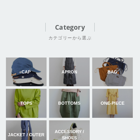
Category
カテゴリーから選ぶ
CAP
APRON
BAG
TOPS
BOTTOMS
ONE-PIECE
ACCESSORY /
JACKET / OUTER
SHOES